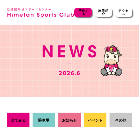
予約す
施設紹
アクセ
る
介
ス
2026.6
全てみる
駐車場
お知らせ
イベント
その他